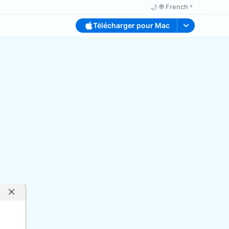
🌙
🌐
French ˅
Télécharger pour Mac