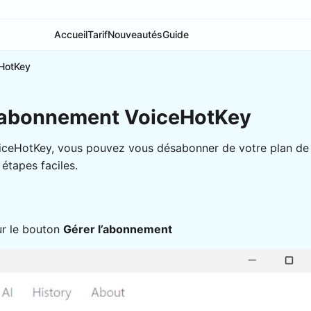
Accueil
Tarif
Nouveautés
Guide
HotKey
d'abonnement VoiceHotKey
n VoiceHotKey, vous pouvez vous désabonner de votre plan de
étapes faciles.
ur le bouton
Gérer l’abonnement