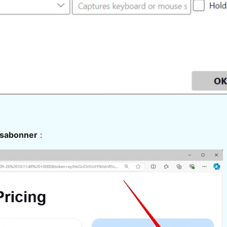
ésabonner
: